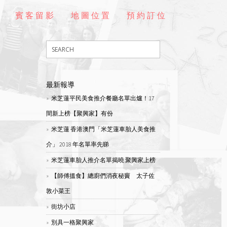
賓客留影
地圖位置
預約訂位
最新報導
米芝蓮平民美食推介餐廳名單出爐！17
間新上榜【聚興家】有份
米芝蓮 香港澳門「米芝蓮車胎人美食推
介」 2018 年名單率先睇
米芝蓮車胎人推介名單揭曉 聚興家上榜
【師傅搵食】總廚們消夜秘竇 太子佐
敦小菜王
街坊小店
別具一格聚興家