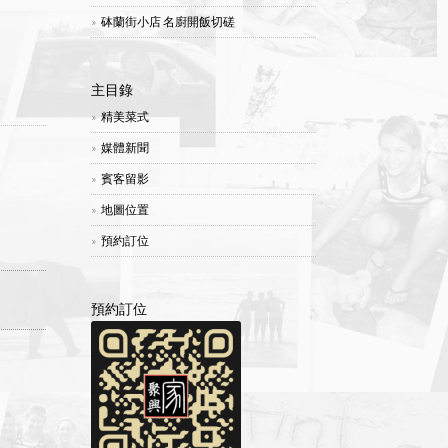
砵蘭街小店 名廚開飯切磋
主目錄
精美菜式
媒體新聞
賓客留影
地圖位置
預約訂位
預約訂位