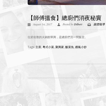
【師傅搵食】總廚們消夜秘竇
August 1st, 2017
Posted by
Dilbert
媒體報導
位於佐敦的火鍋館華興，是總廚們另一間飯堂。
Tags:
主廚
,
粵式小菜
,
聚興家
,
酸菜魚
,
鑊氣小炒