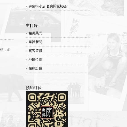
砵蘭街小店 名廚開飯切磋
主目錄
精美菜式
媒體新聞
上榜，多
賓客留影
地圖位置
預約訂位
預約訂位