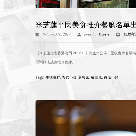
米芝蓮平民美食推介餐廳名單出
October 31st, 2017
Posted by
Dilbert
媒體報
《米芝蓮指南香港澳門 2018》下月底才公佈，星級食肆名單揭
間粥麵店成為推介食肆。
Tags:
生猛海鮮
,
粵式小菜
,
聚興家
,
酸菜魚
,
鑊氣小炒