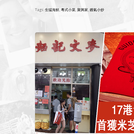
Tags:
生猛海鮮
,
粵式小菜
,
聚興家
,
鑊氣小炒