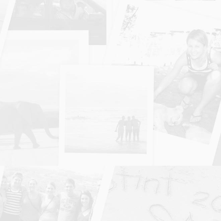
材料新鮮，能發揮
食材的原汁原味。
Anita
This place is
freaking amazing!
The food is
incredible.
Maureen
Hong Kong Chefs’
Hidden Supper
Spot