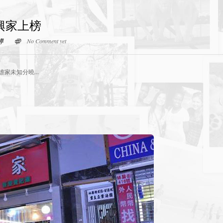
興家上榜
導
No Comment yet
誰家未知分曉…