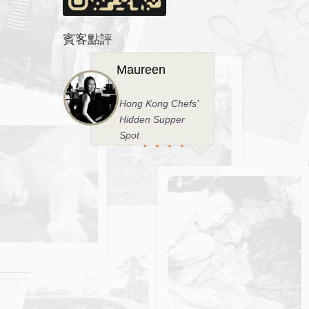
賓客點評
明報
砵蘭街小店 名廚開
飯切磋
Ivy
不乏明星名人幫襯
的出色小菜館。
蔡和平先生