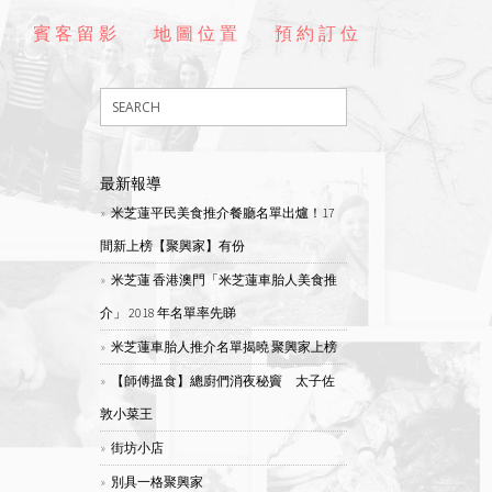
賓客留影
地圖位置
預約訂位
最新報導
米芝蓮平民美食推介餐廳名單出爐！17
間新上榜【聚興家】有份
米芝蓮 香港澳門「米芝蓮車胎人美食推
介」 2018 年名單率先睇
米芝蓮車胎人推介名單揭曉 聚興家上榜
【師傅搵食】總廚們消夜秘竇 太子佐
敦小菜王
街坊小店
別具一格聚興家