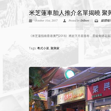
米芝蓮車胎人推介名單揭曉 聚
October 31st, 2017
Posted by
Dilbert
媒體報
《米芝蓮指南香港澳門2018》將於下月底發布，星級食肆花落
Tags:
粵式小菜
,
聚興家