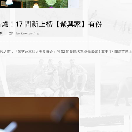
爐！17 間新上榜【聚興家】有份
導
No Comment yet
曉之前，「米芝蓮車胎人美食推介」的 82 間餐廳名單率先出爐！其中 17 間是首度