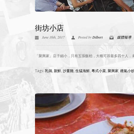
街坊小店
June 16th, 2017
Posted by
Dilbert
媒體報導
「聚興家」店子細小，只有五張飯枱，大概可容最多四十人，
Tags:
乳鴿
,
新鮮
,
沙薑雞
,
生猛海鮮
,
粵式小菜
,
聚興家
,
鑊氣小