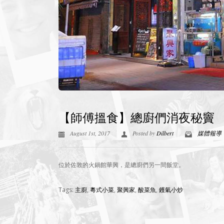
【師傅搵食】總廚們消夜秘竇
August 1st, 2017
Posted by
Dilbert
媒體報導
位於佐敦的火鍋館華興，是總廚們另一間飯堂。
Tags:
主廚
,
粵式小菜
,
聚興家
,
酸菜魚
,
鑊氣小炒